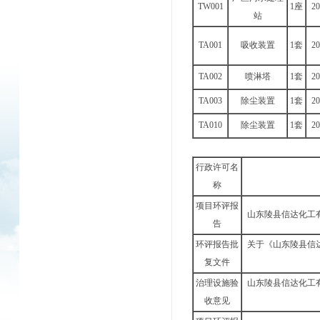
TW001
1座
20
站
TA001
吸收装置
1套
20
TA002
喷淋塔
1套
20
TA003
除尘装置
1套
20
TA010
除尘装置
1套
20
行政许可名
称
项目环评报
山东陵县信达化工
告
环评报告批
关于《山东陵县信
复文件
治理设施验
山东陵县信达化工
收意见