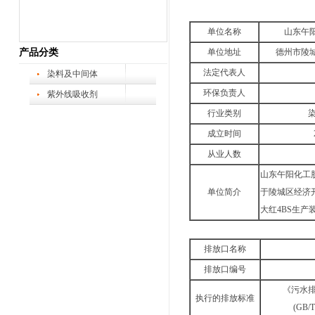
单位名称
山东午
产品分类
单位地址
德州市陵
法定代表人
染料及中间体
环保负责人
紫外线吸收剂
行业类别
染
成立时间
从业人数
山东午阳化工
单位简介
于陵城区经济开
大红4BS生产
排放口名称
排放口编号
《污水
执行的排放标准
(GB/