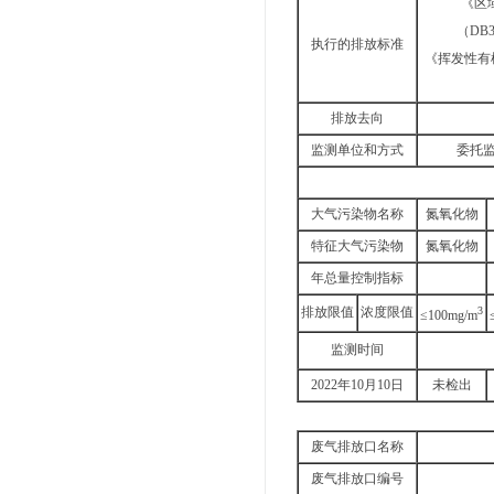
《区
（DB3
执行的排放标准
《挥发性有
排放去向
监测单位和方式
委托监
大气污染物名称
氮氧化物
特征大气污染物
氮氧化物
年总量控制指标
排放限值
浓度限值
3
≤100mg/m
监测时间
2022年10月10日
未检出
废气排放口名称
废气排放口编号