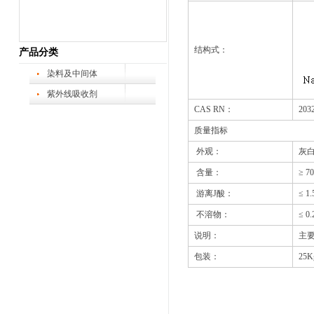
结构式：
产品分类
染料及中间体
紫外线吸收剂
CAS RN：
2032
质量指标
外观：
灰白
含量：
≥ 7
游离J酸：
≤ 1.
不溶物：
≤ 0.
说明：
主要
包装：
25K